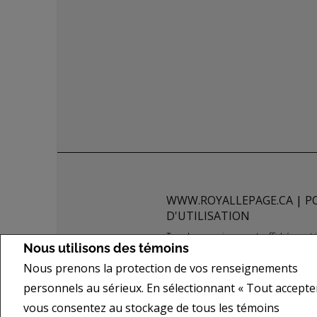
WWW.ROYALLEPAGE.CA
|
P
D'UTILISATION
Tous les renseignements affichés sont j
Nous utilisons des témoins
de quelque nature que ce soit est donné
Nous prenons la protection de vos renseignements
actuellement sous contrat. REALTOR®,
of REALTORS® et l'Association canadie
personnels au sérieux. En sélectionnant « Tout accepter
les courtiers et agents d'immeuble en 
vous consentez au stockage de tous les témoins
propriété de l'ACI, et ils servent à ide