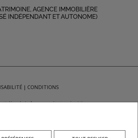
ATRIMOINE, AGENCE IMMOBILIÈRE
SÉ INDÉPENDANT ET AUTONOME)
SABILITÉ
|
CONDITIONS
façon indépendante. Aucune garantie ni représentation
rs ou vendeurs, propriétaires ou locataires
Inc., une compagnie dont la National Association
à distinguer les services immobiliers offerts par
r-agences®, et leurs logos respectifs sont la
membres de l'ACI.