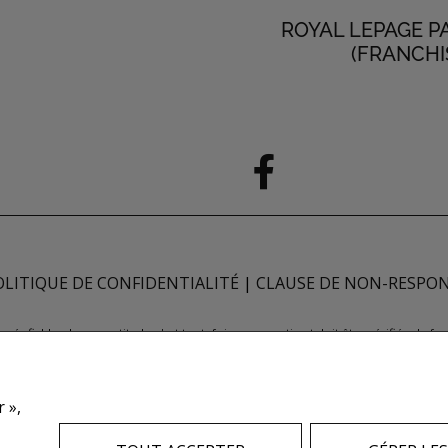
ROYAL LEPAGE P
(FRANCHI
OLITIQUE DE CONFIDENTIALITÉ
|
CLAUSE DE NON-RESPON
ugés fiables; leur exactitude n'est toutefois pas garantie et doit être vérifiée de 
e quant à l'exactitude desdits renseignements. Ne vise pas à solliciter les acheteu
 REALTORS® et le logo REALTOR® sont des marques déposées de REALTOR® Canada 
nne de l'immeuble sont propriétaires. Les marques de commerce REALTOR® servent 
 »,
tant que membres de l'ACI. Les marques d'homologation S.I.A.® /MLS®, Service inte
ntifier les services immobiliers que fournissent les courtiers et agents d'immeuble 