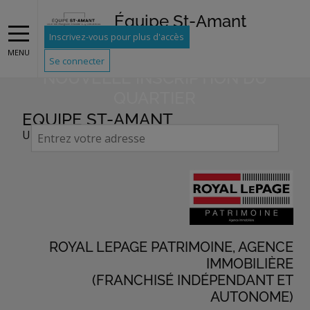
ALERTES DE QUARTIER
Équipe St-Amant
RECEVEZ DES ALERTES PAR
Inscrivez-vous pour plus d'accès
MENU
COURRIEL POUR TOUTE
Se connecter
NOUVELLE INSCRIPTION DU
QUARTIER
EQUIPE ST-AMANT
UNE OFFRE DE SERVICE EXCEPTIONNELLE!
ROYAL LEPAGE PATRIMOINE, AGENCE
IMMOBILIÈRE
(FRANCHISÉ INDÉPENDANT ET
AUTONOME)