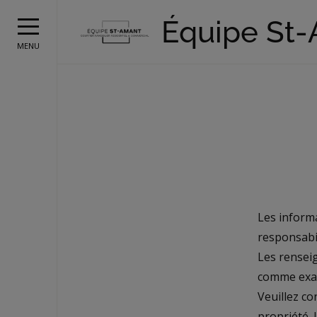
Équipe St
MENU
Les inform
responsabil
Les renseig
comme exac
Veuillez co
propriété.