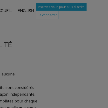
Inscrivez-vous pour plus d'accès
CCUEIL
ENGLISH
Se connecter
ITÉ
t, aucune
ite sont considérés
 façon indépendante.
complètes pour chaque
ant quelle qu'erreur