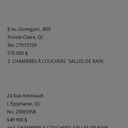
8 Av. Donegani , 809
Pointe-Claire, QC
No. 27972159
575 000 $
2
CHAMBRES À COUCHER
2
SALLES DE BAIN
24 Rue Amireault
L'Épiphanie, QC
No. 23065958
649 900 $
1+3
CHAMBRES À COUCHER
2
SALLES DE BAIN