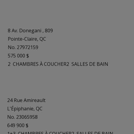
8 Av. Donegani , 809
Pointe-Claire, QC
No. 27972159
575 000 $
2
CHAMBRES À COUCHER
2
SALLES DE BAIN
24 Rue Amireault
L'Épiphanie, QC
No. 23065958
649 900 $
1+3
CHAMBRES À COUCHER
2
SALLES DE BAIN