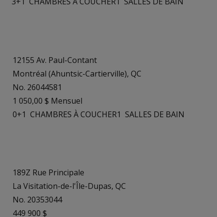
3+1
CHAMBRES À COUCHER
1
SALLES DE BAIN
12155 Av. Paul-Contant
Montréal (Ahuntsic-Cartierville), QC
No. 26044581
1 050,00 $ Mensuel
0+1
CHAMBRES À COUCHER
1
SALLES DE BAIN
189Z Rue Principale
La Visitation-de-l'Île-Dupas, QC
No. 20353044
449 900 $