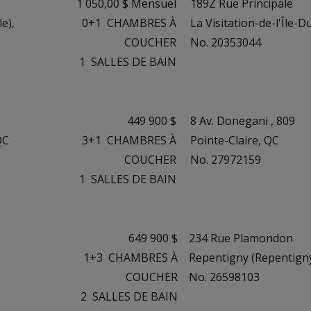
1 050,00 $ Mensuel
189Z Rue Principale
e),
0+1
CHAMBRES À
La Visitation-de-l'Île-
COUCHER
No. 20353044
1
SALLES DE BAIN
449 900 $
8 Av. Donegani , 809
QC
3+1
CHAMBRES À
Pointe-Claire, QC
COUCHER
No. 27972159
1
SALLES DE BAIN
649 900 $
234 Rue Plamondon
1+3
CHAMBRES À
Repentigny (Repentigny
COUCHER
No. 26598103
2
SALLES DE BAIN