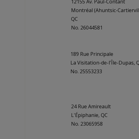
12155 Av. Paul-Contant
Montréal (Ahuntsic-Cartiervill
QC
No. 26044581
189 Rue Principale
La Visitation-de-l'Île-Dupas, 
No. 25553233
24 Rue Amireault
L'Épiphanie, QC
No. 23065958