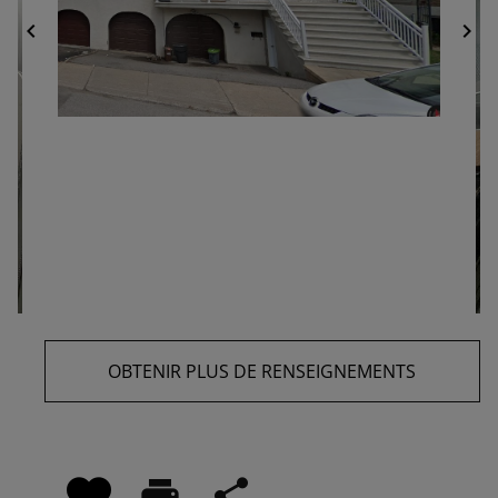
chevron_left
chevron_right
OBTENIR PLUS DE RENSEIGNEMENTS
print
share