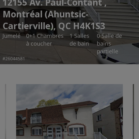
12155 Av. Paul-Contant ,
Montréal (Ahuntsic-
Cartierville), QC H4K1S3
Jumelé
0+1 Chambres
1 Salles
0 Salle de
à coucher
de bain
bains
partielle
#26044581