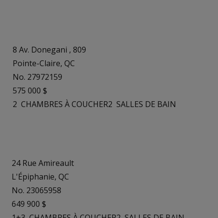
8 Av. Donegani , 809
Pointe-Claire, QC
No. 27972159
575 000 $
2
CHAMBRES À COUCHER
2
SALLES DE BAIN
24 Rue Amireault
L'Épiphanie, QC
No. 23065958
649 900 $
1+3
CHAMBRES À COUCHER
2
SALLES DE BAIN